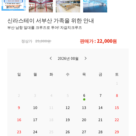
신라스테이 서부산 가족을 위한 안내
부산 남항 일대를 크루즈로 투어! 자갈치크루즈
판매가 : 22,000원
정상가
29,000원
2026년 08월
일
월
화
수
목
금
토
1
2
3
4
5
6
7
8
9
10
11
12
13
14
15
16
17
18
19
20
21
22
23
24
25
26
27
28
29